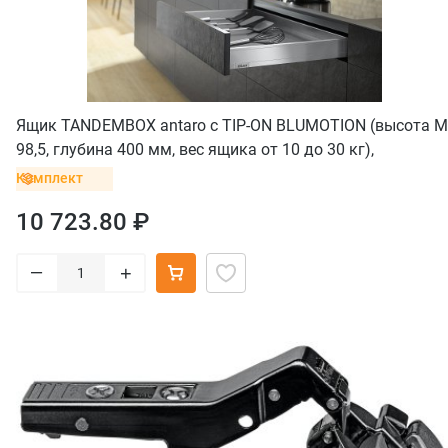
Ящик TANDEMBOX antaro с TIP-ON BLUMOTION (высота М
98,5, глубина 400 мм, вес ящика от 10 до 30 кг),
крепление INSERTA, нержавеющая сталь
Комплект
10 723.80 ₽
–
+