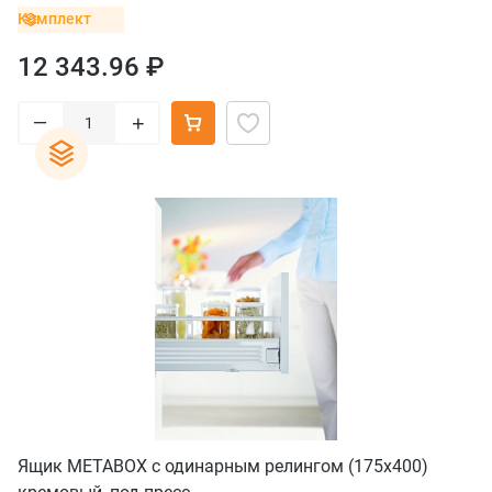
ящика от 10 до 30 кг), белый
Комплект
12 343.96 ₽
–
+
Ящик METABOX с одинарным релингом (175х400)