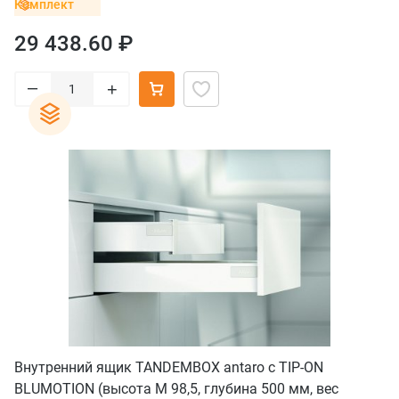
серый орион
Комплект
29 438.60 ₽
–
+
Внутренний ящик TANDEMBOX antaro с TIP-ON
BLUMOTION (высота М 98,5, глубина 500 мм, вес