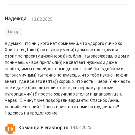
Надежда
13.02.2025
Товар
Я думаю, что ни у кого нет сомнений, что «дорого яичко ко
Христову Дню»)) вот так и у меня)) дом построен, кухня
стоит по проекту дизайнера)) но, блин, ты заезжаешь в дом и
понимаешь - все приплыли)) не хватает нужных и даже
необходимых вещей, которые делают твой быт удобным и
эргономичным) ты точно понимаешь, что тебе нужно, но фиг
знает , где все это взять)) хорошо, что есть Фиера. У них есть
все и даже больше) если хотите , «с перламутровыми
пуговицами»)) Я просто озвучила хотелки и диапазон цен.
Через 15 минут мне подобрали варианты. Спасибо Анна,
спасибо Евгений !! Очень приятно с вами сотрудничать!!
Надеюсь на продолжение!!
Команда Fierashop.ru
14.02.2025