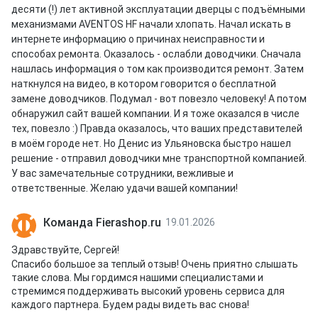
десяти (!) лет активной эксплуатации дверцы с подъёмными
механизмами AVENTOS HF начали хлопать. Начал искать в
интернете информацию о причинах неисправности и
способах ремонта. Оказалось - ослабли доводчики. Сначала
нашлась информация о том как производится ремонт. Затем
наткнулся на видео, в котором говорится о бесплатной
замене доводчиков. Подумал - вот повезло человеку! А потом
обнаружил сайт вашей компании. И я тоже оказался в числе
тех, повезло :) Правда оказалось, что ваших представителей
в моём городе нет. Но Денис из Ульяновска быстро нашел
решение - отправил доводчики мне транспортной компанией.
У вас замечательные сотрудники, вежливые и
ответственные. Желаю удачи вашей компании!
Команда Fierashop.ru
19.01.2026
Здравствуйте, Сергей!
Спасибо большое за теплый отзыв! Очень приятно слышать
такие слова. Мы гордимся нашими специалистами и
стремимся поддерживать высокий уровень сервиса для
каждого партнера. Будем рады видеть вас снова!