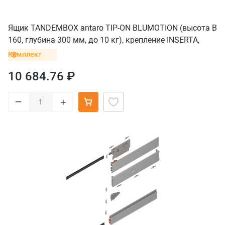
Ящик TANDEMBOX antaro TIP-ON BLUMOTION (высота B
160, глубина 300 мм, до 10 кг), крепление INSERTA,
серый орион
Комплект
10 684.76 ₽
–
+