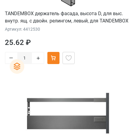
TANDEMBOX держатель фасада, высота D, для выс.
внутр. ящ. с двойн. релингом, левый, для TANDEMBOX
plus
Артикул: 4412530
25.62 ₽
–
+