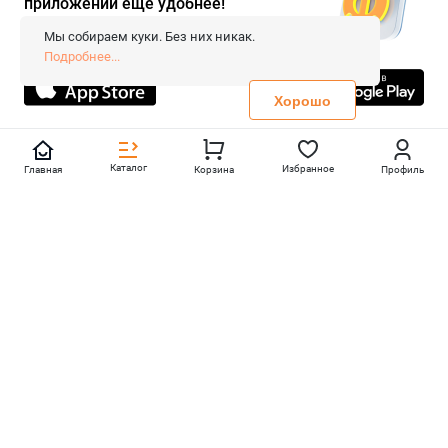
приложении ещё удобнее!
© 2026 «FieraShop.ru»
Сопровождение сайта
- Вебформат.
Мы собираем куки. Без них никак.
Все права защищены.
Подробнее...
Не является публичной офертой
Политика конфиденциальности
Хорошо
Каталог
Избранное
Главная
Корзина
Профиль