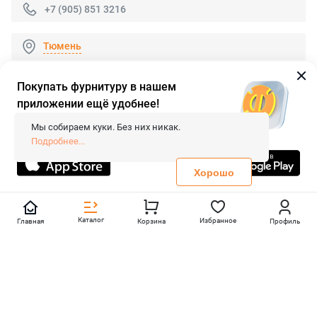
+7 (905) 851 3216
Тюмень
Покупать фурнитуру в нашем
приложении ещё удобнее!
© 2026 «FieraShop.ru»
Сопровождение сайта
- Вебформат.
Мы собираем куки. Без них никак.
Все права защищены.
Подробнее...
Не является публичной офертой
Политика конфиденциальности
Хорошо
Каталог
Избранное
Главная
Корзина
Профиль