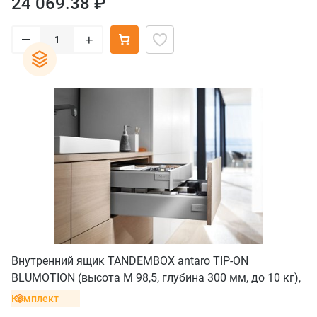
24 069.38 ₽
–
+
Внутренний ящик TANDEMBOX antaro TIP-ON
BLUMOTION (высота M 98,5, глубина 300 мм, до 10 кг),
серый
Комплект