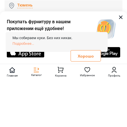
Тюмень
Покупать фурнитуру в нашем
приложении ещё удобнее!
© 2026 «FieraShop.ru»
Сопровождение сайта
- Вебформат.
Мы собираем куки. Без них никак.
Все права защищены.
Подробнее...
Не является публичной офертой
Политика конфиденциальности
Хорошо
Каталог
Избранное
Главная
Корзина
Профиль