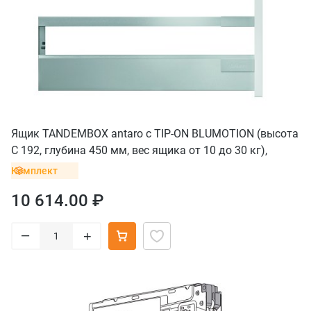
Ящик TANDEMBOX antaro с TIP-ON BLUMOTION (высота
С 192, глубина 450 мм, вес ящика от 10 до 30 кг),
крепление под саморезы, серый
Комплект
10 614.00 ₽
–
+