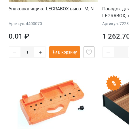
Упаковка ящика LEGRABOX высот M, N
Поводок дл
LEGRABOX, 
Артикул: 4400070
Артикул: 722
0.01 ₽
1 262.7
–
–
+
В корзину