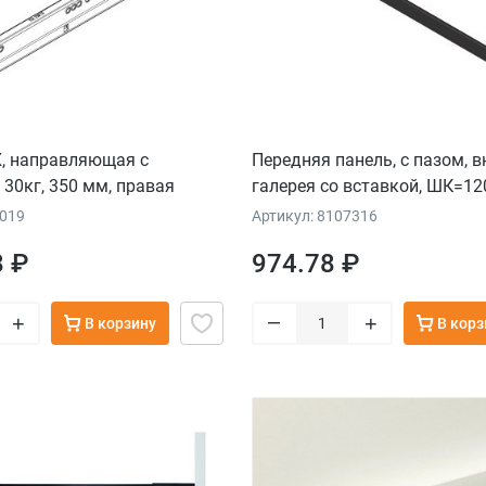
 направляющая с
Передняя панель, с пазом, 
30кг, 350 мм, правая
галерея со вставкой, ШК=12
раскрой, терра-черный
3019
Артикул: 8107316
8 ₽
974.78 ₽
–
+
+
В корзину
В корз