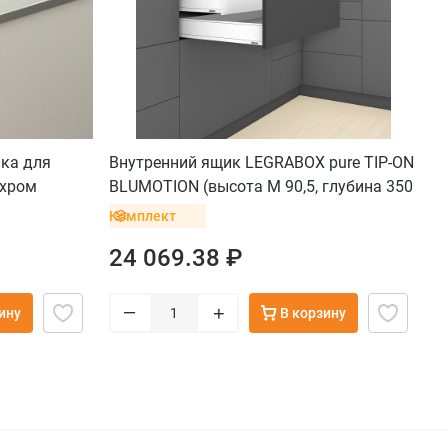
чка для
Внутренний ящик LEGRABOX pure TIP-ON
 хром
BLUMOTION (высота M 90,5, глубина 350
мм, до 20 кг), белый шелк
Комплект
24 069.38 ₽
–
+
ину
В корзину