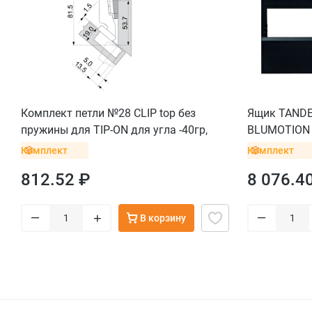
Комплект петли №28 CLIP top без
Ящик TANDE
пружины для TIP-ON для угла -40гр,
BLUMOTION (
макс. наложение, саморез
мм, вес ящи
Комплект
Комплект
саморезы, 
812.52 ₽
8 076.4
–
–
+
В корзину