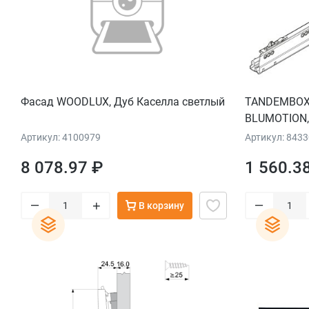
Фасад WOODLUX, Дуб Каселла светлый
TANDEMBOX,
BLUMOTION, 
Артикул: 4100979
Артикул: 843
8 078.97 ₽
1 560.3
–
–
+
В корзину