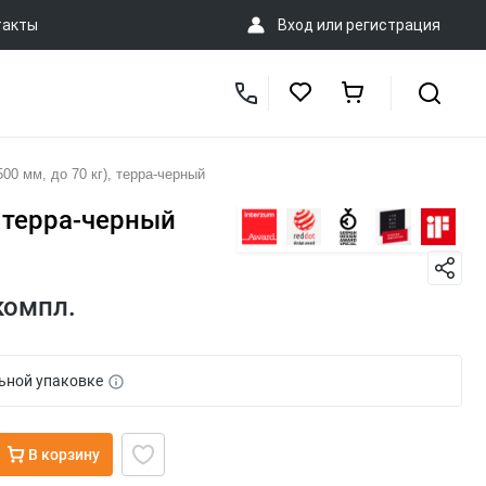
такты
Вход
или
регистрация
0 мм, до 70 кг), терра-черный
, терра-черный
компл.
ьной упаковке
В корзину