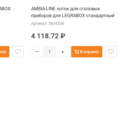
RABOX
AMBIA-LINE лоток для столовых
приборов для LEGRABOX стандартный
ящик, 4 лотка для столовых приборов,
Артикул: 5834206
НД=450 мм, ширина=300 мм, терра-
4 118.72 ₽
черный
–
+
ину
В корзину