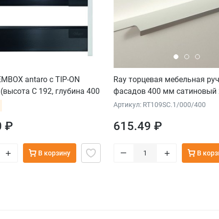
MBOX antaro с TIP-ON
Ray торцевая мебельная ру
высота С 192, глубина 400
фасадов 400 мм сатиновый
ка до 20 кг), крепление под
Артикул: RT109SC.1/000/400
черный
0 ₽
615.49 ₽
–
+
+
В корзину
В корз