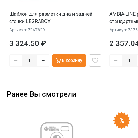
Шаблон для разметки дна и задней
AMBIA-LINE
стенки LEGRABOX
стандартный
разделители
Артикул: 7267829
Артикул: 737
ширина=242 
3 324.50 ₽
2 357.0
черный
–
–
+
В корзину
Ранее Вы смотрели