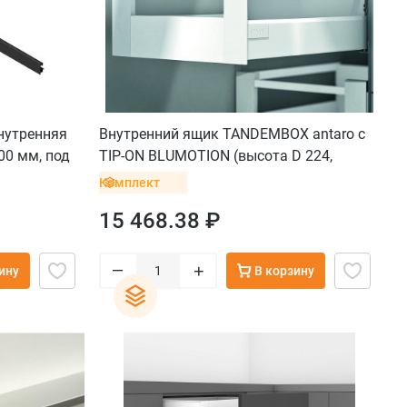
внутренняя
Внутренний ящик TANDEMBOX antaro с
00 мм, под
TIP-ON BLUMOTION (высота D 224,
глубина 500 мм, вес ящика от 10 до 30
Комплект
кг), белый
15 468.38 ₽
–
+
ину
В корзину