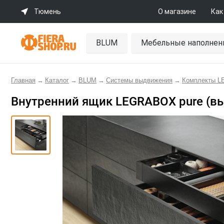
Тюмень
О магазине
Как
BLUM
Мебельные наполнен
Главная
→
Каталог
→
BLUM
→
Системы выдвижения
→
Комплекты 
Внутренний ящик LEGRABOX pure (выс