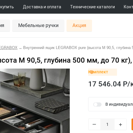
 купить
Доставка и оплата
Технические каталоги
Кон
ия
Мебельные ручки
Акция
LEGRABOX
→
Внутренний ящик LEGRABOX pure (высота M 90,5, глубина 50
ота M 90,5, глубина 500 мм, до 70 кг)
Комплект
17 546.04 Р/
В индивидуал
–
+