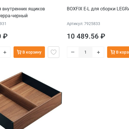
я внутренних ящиков
BOXFIX E-L для сборки LEG
терра-черный
8931
Артикул: 7925833
0 ₽
10 489.56 ₽
–
+
+
В корзину
В корз