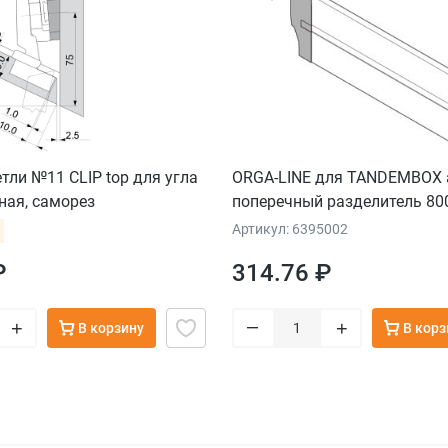
тли №11 CLIP top для угла
ORGA-LINE для TANDEMBOX a
дная, саморез
поперечный разделитель 80
высота C, черный
Артикул: 6395002
₽
314.76 ₽
–
+
+
В корзину
В корз