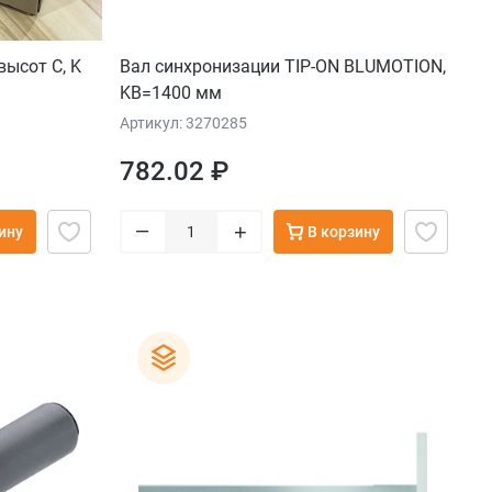
ысот C, K
Вал синхронизации TIP-ON BLUMOTION,
KB=1400 мм
Артикул: 3270285
782.02 ₽
–
+
ину
В корзину