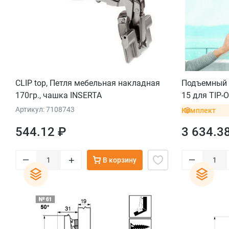
CLIP top, Петля мебельная накладная
Подъемный 
170гр., чашка INSERTA
15 для TIP-
алюм.рамко
Артикул: 7108743
Комплект
крестообра
544.12 ₽
3 634.3
с винтом
–
–
+
В корзину