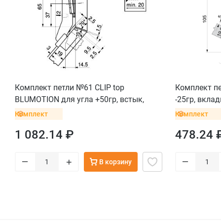
Комплект петли №61 CLIP top
Комплект пе
BLUMOTION для угла +50гр, встык,
-25гр, вкла
саморез
Комплект
Комплект
1 082.14 ₽
478.24 
–
–
+
В корзину