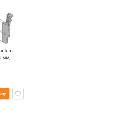
ntaro,
0 мм,
ину