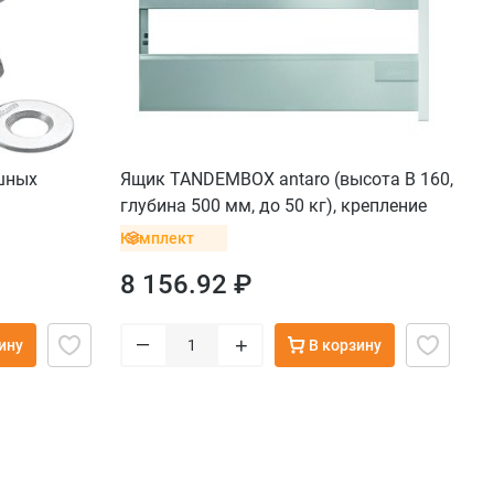
шных
Ящик TANDEMBOX antaro (высота B 160,
глубина 500 мм, до 50 кг), крепление
INSERTA, серый
Комплект
8 156.92 ₽
–
+
ину
В корзину