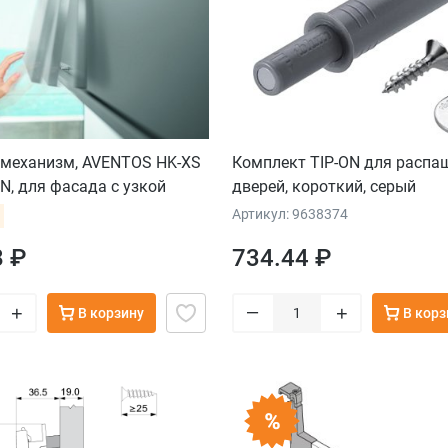
механизм, AVENTOS HK-XS
Комплект TIP-ON для распа
ON, для фасада с узкой
дверей, короткий, серый
й, с накладными петлями и
Артикул: 9638374
зными ответными планками
8 ₽
734.44 ₽
–
+
+
В корзину
В корз